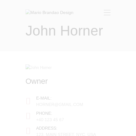
John Horner
HOME
ABOUT
SHOP
CUSTOMIZED WORK
CONTACT
Owner
E-MAIL:
HORNER@GMAIL.COM
PHONE:
+40 123 45 67
ADDRESS:
123, MAIN STREET, NYC, USA