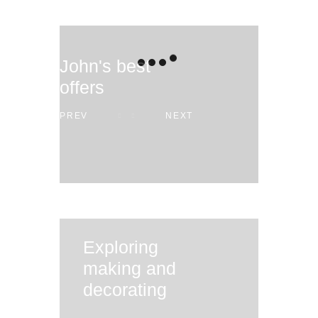
John's best
offers
PREV
NEXT
Exploring
making and
decorating